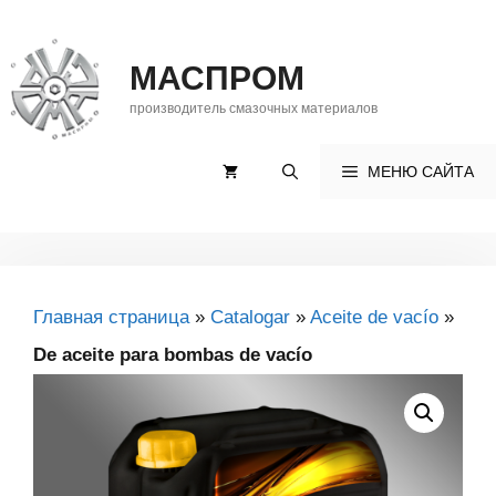
Saltar
al
МАСПРОМ
contenido
производитель смазочных материалов
МЕНЮ САЙТА
Главная страница
»
Catalogar
»
Aceite de vacío
»
De aceite para bombas de vacío