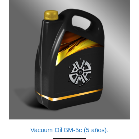
Vacuum Oil BM-5c (5 años).