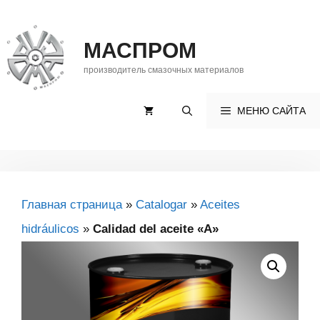
Saltar
al
МАСПРОМ
contenido
производитель смазочных материалов
МЕНЮ САЙТА
Главная страница
»
Catalogar
»
Aceites
hidráulicos
»
Calidad del aceite «A»