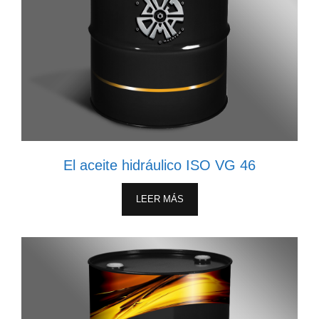
El aceite hidráulico ISO VG 46
LEER MÁS