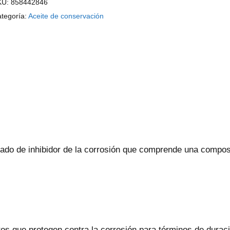
KU:
858442846
tegoría:
Aceite de conservación
ado de inhibidor de la corrosión que comprende una compos
tos que protegen contra la corrosión para términos de durac