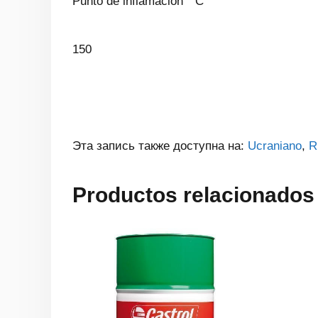
Punto de inflamación ° C
150
Эта запись также доступна на:
Ucraniano
R
Productos relacionados