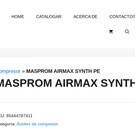
HOME
CATALOGAR
ACERCA DE
CONTACTO
compresor
»
MASPROM AIRMAX SYNTH PE
MASPROM AIRMAX SYNTH
KU:
85444787411
tegoría:
Aceites de compresor