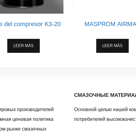
te del compresor K3-20
MASPROM AIRM
LEER MÁS
LEER MÁS
СМАЗОЧНЫЕ МАТЕРИ
ировых производителей
Основной целью нашей ко
умная ценовая политика
потребителей высококачес
ном рынке смазочных