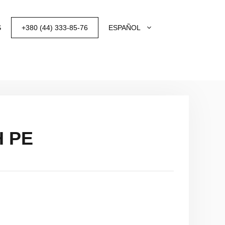
S
+380 (44) 333-85-76
ESPAÑOL
 PE