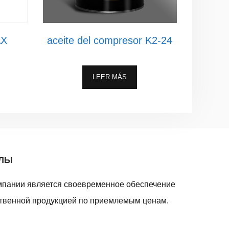
AX
aceite del compresor K2-24
LEER MÁS
АЛЫ
мпании является своевременное обеспечение
твенной продукцией по приемлемым ценам.