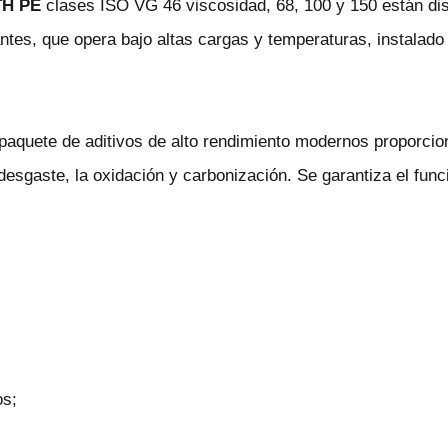
TH PE
clases ISO VG 46 viscosidad, 68, 100 y 150 están dis
ntes, que opera bajo altas cargas y temperaturas, instalado
 paquete de aditivos de alto rendimiento modernos proporcion
desgaste, la oxidación y carbonización. Se garantiza el func
os;