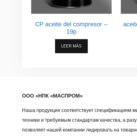
CP aceite del compresor –
acei
19p
LEER MÁS
ООО «НПК «МАСПРОМ»
Наша продукция соответствует спецификациям м
техники и требуемым стандартам качества, а раз
позволяет нашей компании лидировать на товар