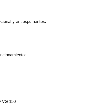
pcional y antiespumantes;
uncionamiento;
O VG 150