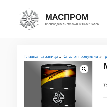
Перейти
к
МАСПРОМ
содержимому
производитель смазочных материалов
Главная страница
»
Каталог продукции
»
Т
Т