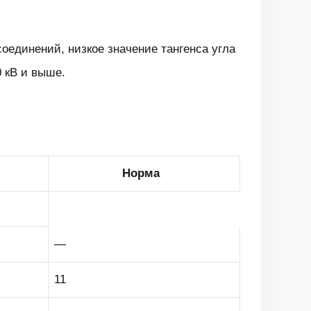
единений, низкое значение тангенса угла
 кВ и выше.
Норма
—
11