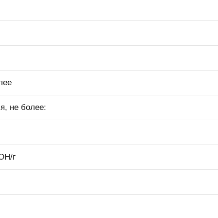
лее
я, не более:
ОН/г