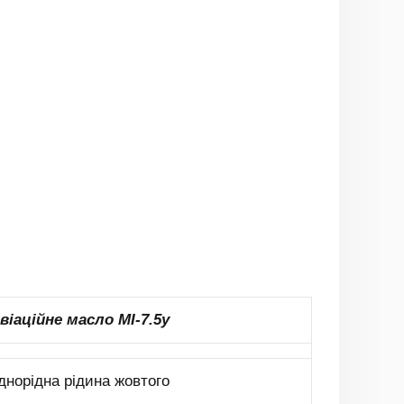
віаційне масло МІ-7.5у
днорідна рідина жовтого