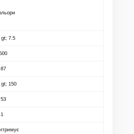
ольори
 gt; 7.5
500
.87
 gt; 150
 53
.1
итримує