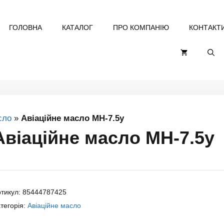
ГОЛОВНА
КАТАЛОГ
ПРО КОМПАНІЮ
КОНТАКТ
сло
»
Авіаційне масло МН-7.5у
Авіаційне масло МН-7.5у
тикул:
85444787425
тегорія:
Авіаційне масло