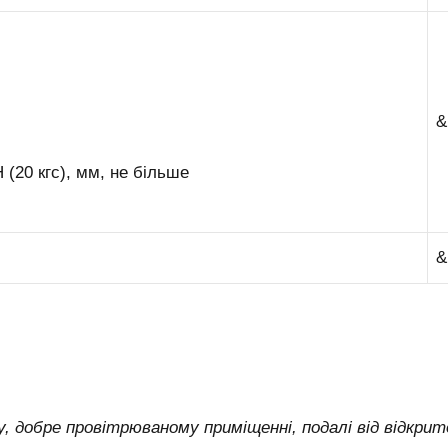
&
 (20 кгс), мм, не більше
&
му, добре провітрюваному приміщенні, подалі від відкри