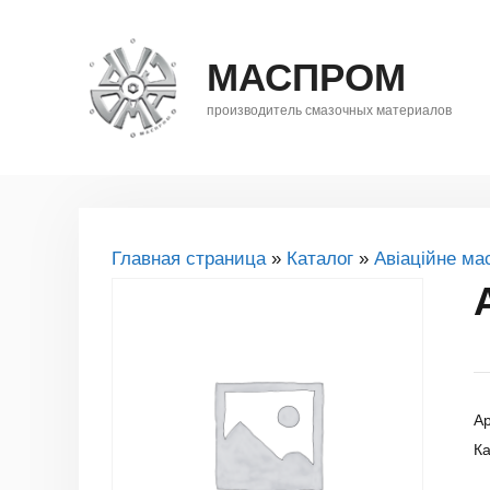
Перейти
до
МАСПРОМ
контенту
производитель смазочных материалов
Главная страница
»
Каталог
»
Авіаційне ма
Ар
Ка