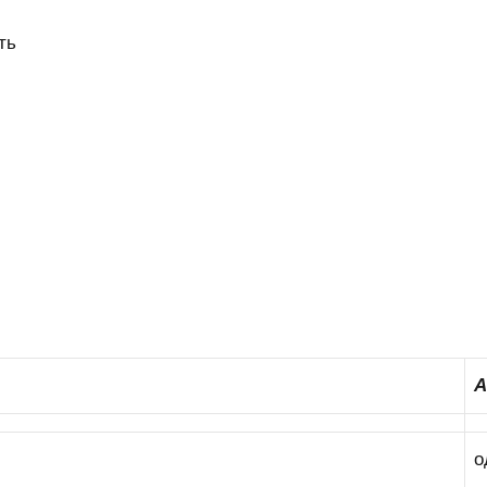
ть
А
о