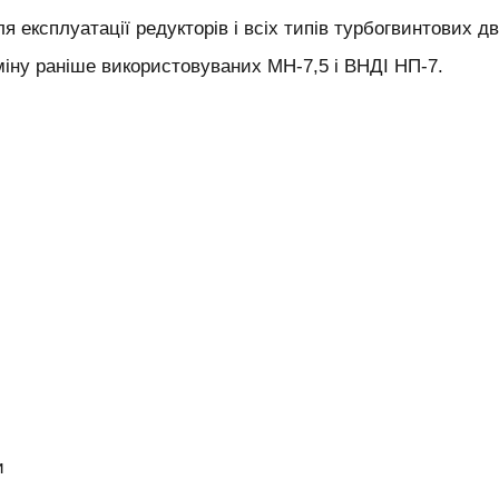
я експлуатації редукторів і всіх типів турбогвинтових д
міну раніше використовуваних МН-7,5 і ВНДІ НП-7.
и