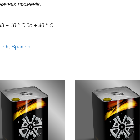
нячних променів.
 + 10 ° C до + 40 ° C.
lish
Spanish