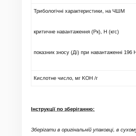
Трибологічні характеристики, на ЧШМ
критичне навантаження (Рк), Н (кгс)
показник зносу (Ді) при навантаженні 196 Н
Кислотне число, мг KOH /г
Інструкції по зберіганню:
Зберігати в оригінальній упаковці, в сухо