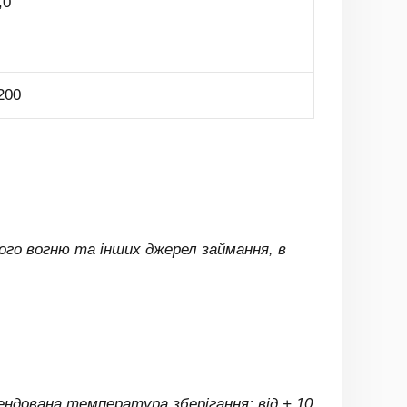
,0
200
того вогню та інших джерел займання, в
мендована температура зберігання: від + 10