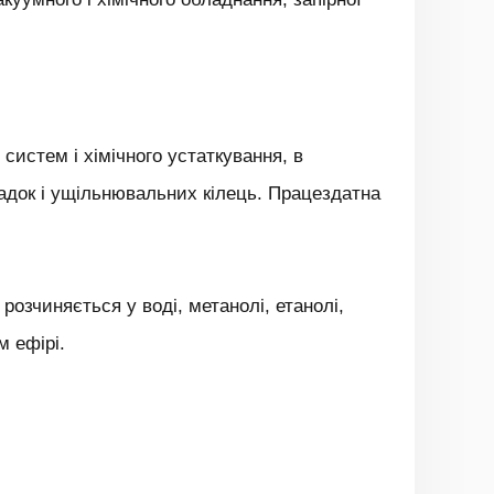
систем і хімічного устаткування, в
ладок і ущільнювальних кілець. Працездатна
розчиняється у воді, метанолі, етанолі,
м ефірі.