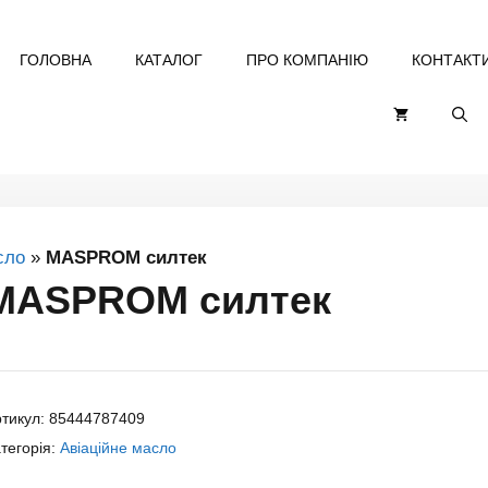
ГОЛОВНА
КАТАЛОГ
ПРО КОМПАНІЮ
КОНТАКТ
сло
»
MASPROM силтек
MASPROM силтек
тикул:
85444787409
тегорія:
Авіаційне масло