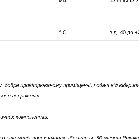
мм
не більше 2
° С
від -40 до +
му, добре провітрюваному приміщенні, подалі від відкри
нячних променів.
ичних компонентів.
 при рекомендованих умовах зберігання: 36 місяців Реко