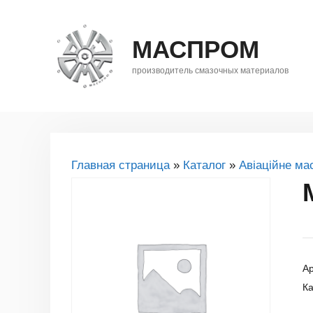
Перейти
до
МАСПРОМ
контенту
производитель смазочных материалов
Главная страница
»
Каталог
»
Авіаційне ма
Ар
Ка