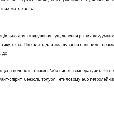
итних матеріалів.
ціально для змащування і ущільнення різних вакуумних 
стику, скла. Підходить для змащування сальників, прок
С до
ена вологість, низькі і /або високі температури). Чи не 
і, уайт-спірит, бензолі, толуолі, етиловому або петролейни