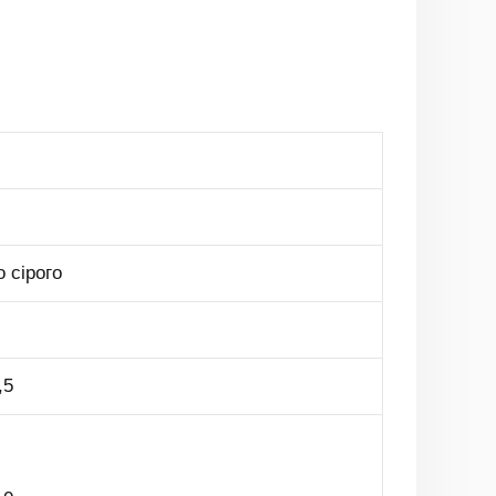
о сірого
,5