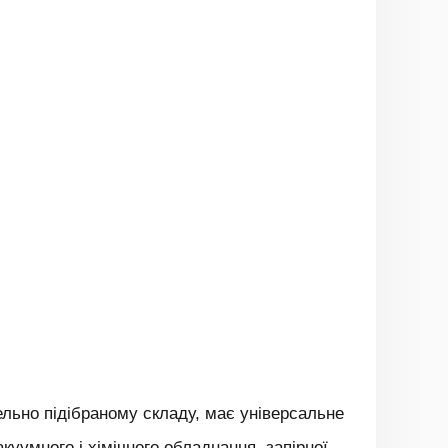
ельно підібраному складу, має універсальне
уумного і хімічного обладнання, запірної