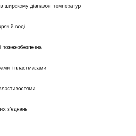
в широкому діапазоні температур
арячій воді
 і пожежобезпечна
рами і пластмасами
 властивостями
их з’єднань