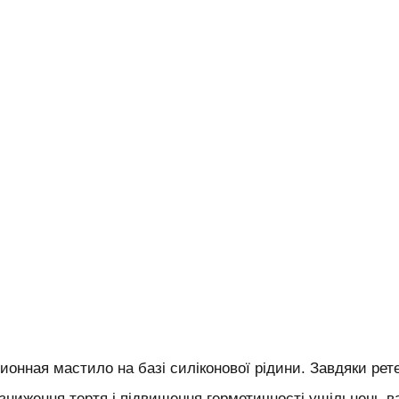
ионная мастило на базі силіконової рідини. Завдяки рет
зниження тертя і підвищення герметичності ущільнень вак