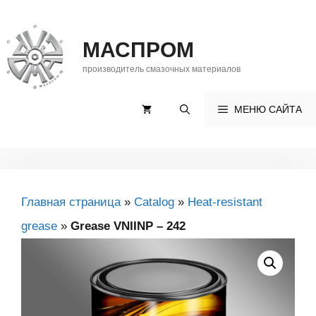
Skip
to
МАСПРОМ
content
производитель смазочных материалов
МЕНЮ САЙТА
Главная страница
»
Catalog
»
Heat-resistant
grease
»
Grease VNIINP – 242