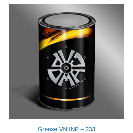
Grease VNIINP – 233