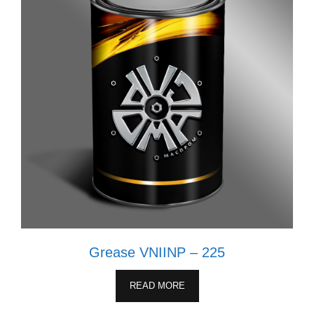
Grease VNIINP – 225
READ MORE