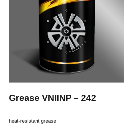
Grease VNIINP – 242
heat-resistant grease