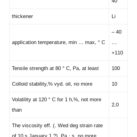
40
thickener
Li
– 40
application temperature, min … max, ° C
…
+110
Tensile strength at 80 ° C, Pa, at least
100
Colloid stability,% vyd. oil, no more
10
Volatility at 120 ° C for 1 h,%, not more
2,0
than
The viscosity eff. (. Wed deg strain rate
of 10 s January 1.?), Pa · s, no more