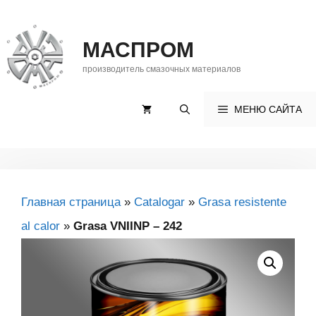
Saltar
al
МАСПРОМ
contenido
производитель смазочных материалов
МЕНЮ САЙТА
Главная страница
»
Catalogar
»
Grasa resistente
al calor
»
Grasa VNIINP – 242