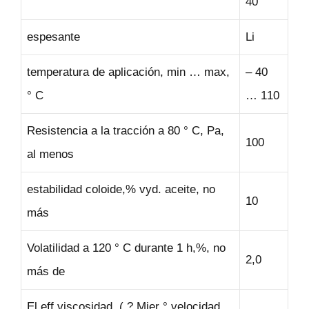
40
espesante
Li
temperatura de aplicación, min … max,
– 40
° C
… 110
Resistencia a la tracción a 80 ° C, Pa,
100
al menos
estabilidad coloide,% vyd. aceite, no
10
más
Volatilidad a 120 ° C durante 1 h,%, no
2,0
más de
El eff viscosidad. (.? Mier ° velocidad