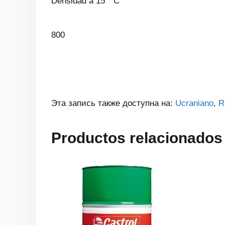
Densidad a 15 ° C
800
Эта запись также доступна на:
Ucraniano
R
Productos relacionados