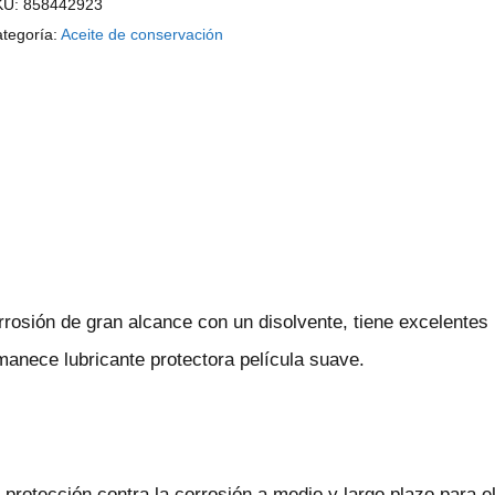
KU:
858442923
tegoría:
Aceite de conservación
rrosión de gran alcance con un disolvente, tiene excelente
anece lubricante protectora película suave.
protección contra la corrosión a medio y largo plazo para 