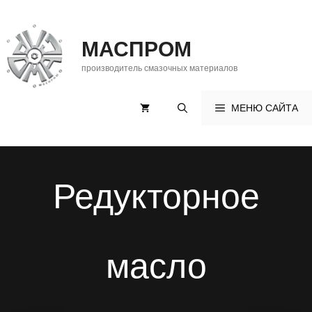
Перейти
к
МАСПРОМ
содержимому
производитель смазочных материалов
МЕНЮ САЙТА
Редукторное
масло