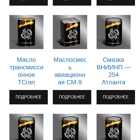
Масло
Маслосмес
Смазка
трансмисси
ь
ВНИИНП —
онное
авиационн
254
ТСгип
ая СМ-9
Атланта
ПОДРОБНЕЕ
ПОДРОБНЕЕ
ПОДРОБНЕЕ