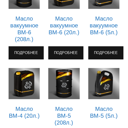
Масло
Масло
Масло
вакуумное
вакуумное
вакуумное
ВМ-6
ВМ-6 (20л.)
ВМ-6 (5л.)
(208л.)
ПОДРОБНЕЕ
ПОДРОБНЕЕ
ПОДРОБНЕЕ
Масло
Масло
Масло
ВМ-4 (20л.)
ВМ-5
ВМ-5 (5л.)
(208л.)