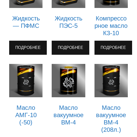
Жидкость
Жидкость
Компрессо
— ПФМС
ПЭС-5
рное масло
К3-10
ПОДРОБНЕЕ
ПОДРОБНЕЕ
ПОДРОБНЕЕ
Масло
Масло
Масло
АМГ-10
вакуумное
вакуумное
(-50)
ВМ-4
ВМ-4
(208л.)