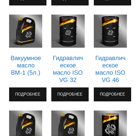
Вакуумное
Гидравлич
Гидравлич
масло
еское
еское
ВМ-1 (5л.)
масло ISO
масло ISO
VG 32
VG 46
ПОДРОБНЕЕ
ПОДРОБНЕЕ
ПОДРОБНЕЕ