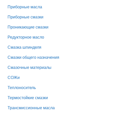
Приборные масла
Приборные смазки
Проникающие смазки
Редукторное масло
Смазка шпинделя
Смазки общего назначения
Смазочные материалы
СОЖи
Теплоноситель
Термостойкие смазки
Трансмиссионные масла