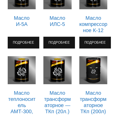
Масло
Масло
Масло
И-5А
ИЛС-5
компрессор
ное К-12
ПОДРОБНЕЕ
ПОДРОБНЕЕ
ПОДРОБНЕЕ
Масло
Масло
Масло
теплоносит
трансформ
трансформ
ель
аторное —
аторное
АМТ-300,
ТКп (20л.)
ТКп (200л)