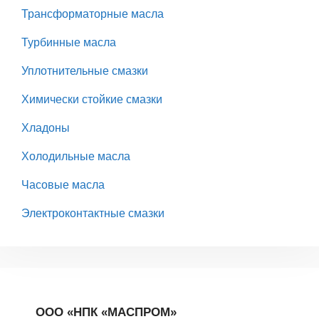
Трансформаторные масла
Турбинные масла
Уплотнительные смазки
Химически стойкие смазки
Хладоны
Холодильные масла
Часовые масла
Электроконтактные смазки
ООО «НПК «МАСПРОМ»