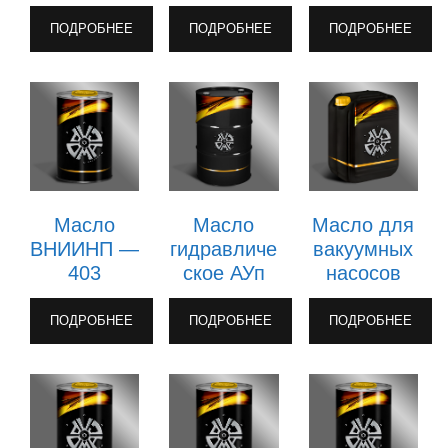
ПОДРОБНЕЕ
ПОДРОБНЕЕ
ПОДРОБНЕЕ
Масло
Масло
Масло для
ВНИИНП —
гидравличе
вакуумных
403
ское АУп
насосов
ПОДРОБНЕЕ
ПОДРОБНЕЕ
ПОДРОБНЕЕ